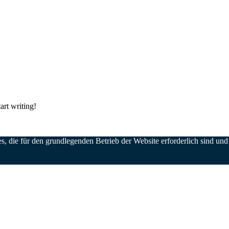
art writing!
s, die für den grundlegenden Betrieb der Website erforderlich sind u